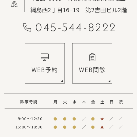
綱島西2丁目16−19 第2吉田ビル2階
045-544-8222
WEB予約
WEB問診
診療時間
月
火
水
木
金
土
日
祝
9:00～12:30
／
／
／
●
●
●
●
★
15:00～18:30
／
／
／
●
●
●
●
▲