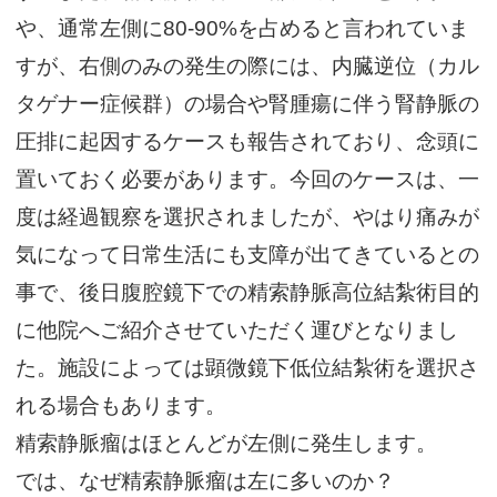
や、通常左側に80-90%を占めると言われていま
すが、右側のみの発生の際には、内臓逆位（カル
タゲナー症候群）の場合や腎腫瘍に伴う腎静脈の
圧排に起因するケースも報告されており、念頭に
置いておく必要があります。今回のケースは、一
度は経過観察を選択されましたが、やはり痛みが
気になって日常生活にも支障が出てきているとの
事で、後日腹腔鏡下での精索静脈高位結紮術目的
に他院へご紹介させていただく運びとなりまし
た。施設によっては顕微鏡下低位結紮術を選択さ
れる場合もあります。
精索静脈瘤はほとんどが左側に発生します。
では、なぜ精索静脈瘤は左に多いのか？