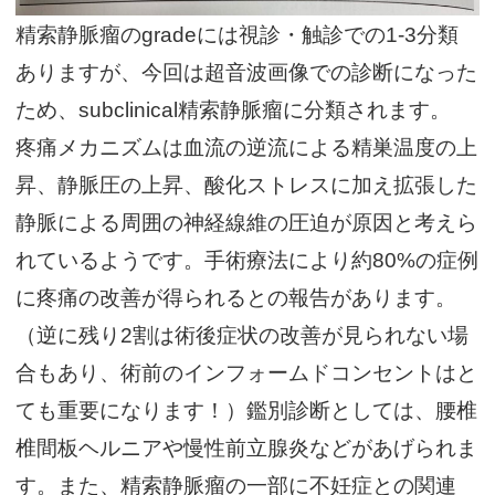
精索静脈瘤のgradeには視診・触診での1-3分類
ありますが、今回は超音波画像での診断になった
ため、subclinical精索静脈瘤に分類されます。
疼痛メカニズムは血流の逆流による精巣温度の上
昇、静脈圧の上昇、酸化ストレスに加え拡張した
静脈による周囲の神経線維の圧迫が原因と考えら
れているようです。手術療法により約80%の症例
に疼痛の改善が得られるとの報告があります。
（逆に残り2割は術後症状の改善が見られない場
合もあり、術前のインフォームドコンセントはと
ても重要になります！）鑑別診断としては、腰椎
椎間板ヘルニアや慢性前立腺炎などがあげられま
す。また、精索静脈瘤の一部に不妊症との関連