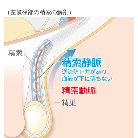
（左鼠径部の精索の解剖）