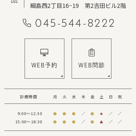
綱島西2丁目16−19 第2吉田ビル2階
045-544-8222
WEB予約
WEB問診
診療時間
月
火
水
木
金
土
日
祝
9:00～12:30
／
／
／
●
●
●
●
★
15:00～18:30
／
／
／
●
●
●
●
▲