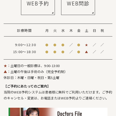
WEB予約
WEB問診
診療時間
月
火
水
木
金
土
日
祝
9:00～12:30
／
／
／
●
●
●
●
★
15:00～18:30
／
／
／
●
●
●
●
▲
★
：土曜日の一般診療は、9:00-13:00
▲
：土曜の午後は手術のみ（完全予約制）
休診日：木曜・日曜・祝日・第5土曜
【ご予約にあたってのご案内】
当院のWEB予約システムは患者様に無料でご利用いただけます。ご予約
のキャンセル・変更は、お電話またはWEB予約よりご連絡ください。