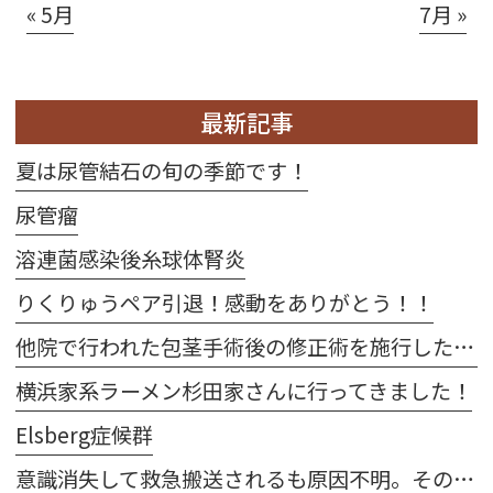
« 5月
7月 »
最新記事
夏は尿管結石の旬の季節です！
尿管瘤
溶連菌感染後糸球体腎炎
りくりゅうペア引退！感動をありがとう！！
他院で行われた包茎手術後の修正術を施行した2例
横浜家系ラーメン杉田家さんに行ってきました！
Elsberg症候群
意識消失して救急搬送されるも原因不明。その後、当院受診して右卵巣出血が発覚した1例