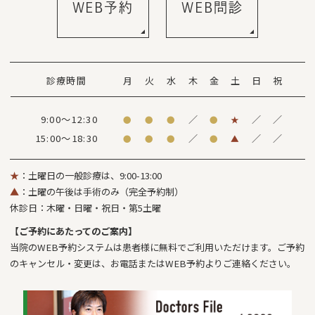
WEB予約
WEB問診
診療時間
月
火
水
木
金
土
日
祝
9:00～12:30
／
／
／
●
●
●
●
★
15:00～18:30
／
／
／
●
●
●
●
▲
★
：土曜日の一般診療は、9:00-13:00
▲
：土曜の午後は手術のみ（完全予約制）
休診日：木曜・日曜・祝日・第5土曜
【ご予約にあたってのご案内】
当院のWEB予約システムは患者様に無料でご利用いただけます。ご予約
のキャンセル・変更は、お電話またはWEB予約よりご連絡ください。