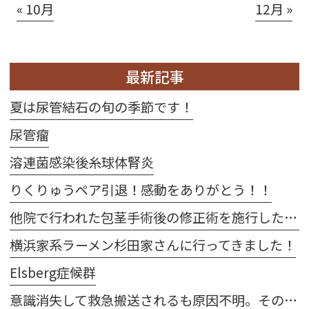
« 10月
12月 »
最新記事
夏は尿管結石の旬の季節です！
尿管瘤
溶連菌感染後糸球体腎炎
りくりゅうペア引退！感動をありがとう！！
他院で行われた包茎手術後の修正術を施行した2例
横浜家系ラーメン杉田家さんに行ってきました！
Elsberg症候群
意識消失して救急搬送されるも原因不明。その後、当院受診して右卵巣出血が発覚した1例