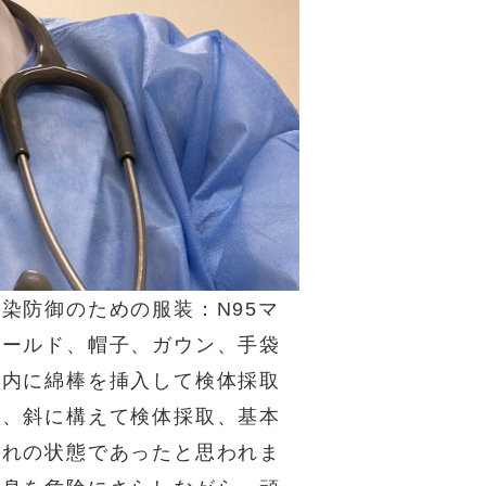
染防御のための服装：N95マ
シールド、帽子、ガウン、手袋
腔内に綿棒を挿入して検体採取
様、斜に構えて検体採取、基本
みれの状態であったと思われま