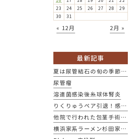
16
17
18
19
20
21
22
23
24
25
26
27
28
29
30
31
« 12月
2月 »
最新記事
夏は尿管結石の旬の季節です！
尿管瘤
溶連菌感染後糸球体腎炎
りくりゅうペア引退！感動をありがとう！！
他院で行われた包茎手術後の修正術を施行した2例
横浜家系ラーメン杉田家さんに行ってきました！