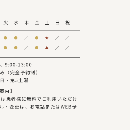
火
水
木
金
土
日
祝
／
／
／
●
●
●
★
／
／
／
●
●
●
▲
:00-13:00
み（完全予約制）
日・第5土曜
案内】
ムは患者様に無料でご利用いただけ
ル・変更は、お電話またはWEB予