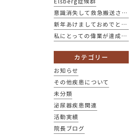
Elsberg症候群
意識消失して救急搬送されるも原因不明。その後、当院受診して右卵巣出血が発覚した1例
新年あけましておめでとうございます！
私にとっての偉業が達成されました！
カテゴリー
お知らせ
その他疾患について
未分類
泌尿器疾患関連
活動実績
院長ブログ