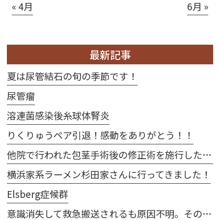
« 4月
6月 »
最新記事
夏は尿管結石の旬の季節です！
尿管瘤
溶連菌感染後糸球体腎炎
りくりゅうペア引退！感動をありがとう！！
他院で行われた包茎手術後の修正術を施行した2例
横浜家系ラーメン杉田家さんに行ってきました！
Elsberg症候群
意識消失して救急搬送されるも原因不明。その後、当院受診して右卵巣出血が発覚した1例