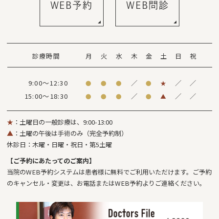
WEB予約
WEB問診
診療時間
月
火
水
木
金
土
日
祝
9:00～12:30
／
／
／
●
●
●
●
★
15:00～18:30
／
／
／
●
●
●
●
▲
★
：土曜日の一般診療は、9:00-13:00
▲
：土曜の午後は手術のみ（完全予約制）
休診日：木曜・日曜・祝日・第5土曜
【ご予約にあたってのご案内】
当院のWEB予約システムは患者様に無料でご利用いただけます。ご予約
のキャンセル・変更は、お電話またはWEB予約よりご連絡ください。